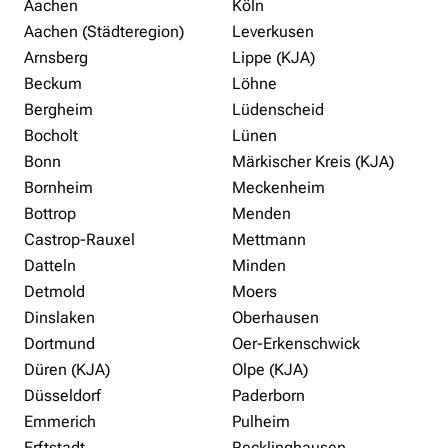
Aachen
Köln
Aachen (Städteregion)
Leverkusen
Arnsberg
Lippe (KJA)
Beckum
Löhne
Bergheim
Lüdenscheid
Bocholt
Lünen
Bonn
Märkischer Kreis (KJA)
Bornheim
Meckenheim
Bottrop
Menden
Castrop-Rauxel
Mettmann
Datteln
Minden
Detmold
Moers
Dinslaken
Oberhausen
Dortmund
Oer-Erkenschwick
Düren (KJA)
Olpe (KJA)
Düsseldorf
Paderborn
Emmerich
Pulheim
Erftstadt
Recklinghausen