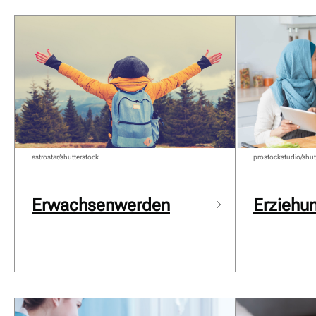
astrostar/shutterstock
prostockstudio/shut
Erwachsenwerden
Erziehun