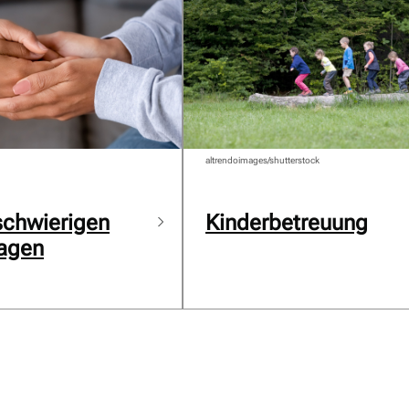
altrendoimages/shutterstock
 schwierigen
Kinderbetreuung
agen