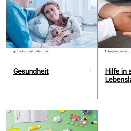
groundpicture/shutterstock
fizkes/shutterstock
Gesundheit
Hilfe in
Lebensl