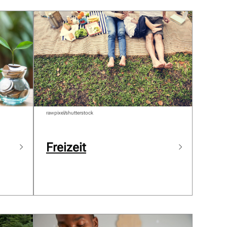
rawpixel/shutterstock
Freizeit