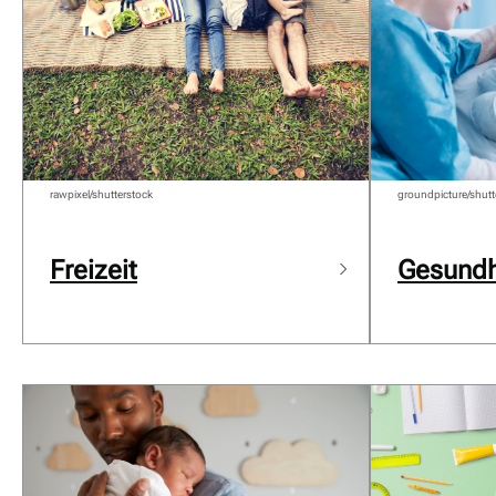
rawpixel/shutterstock
groundpicture/shutt
Freizeit
Gesundh