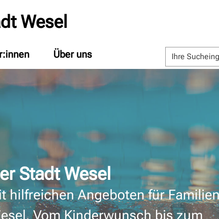
adt Wesel
r:innen
Über uns
der Stadt Wesel
it hilfreichen Angeboten für Familie
Wesel. Vom Kinderwunsch bis zum