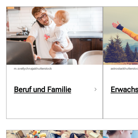
m.svetlychnaja/shutterstock
astrostar/shuttersto
Beruf und Familie
Erwach