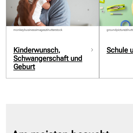
monkeybusinessimages/shutterstock
groundpicture/shutt
Kinderwunsch,
Schule 
Schwangerschaft und
Geburt