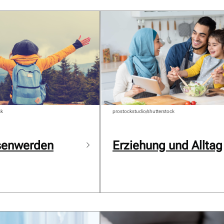
ck
prostockstudio/shutterstock
senwerden
Erziehung und Alltag