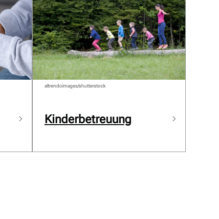
altrendoimages/shutterstock
Kinderbetreuung