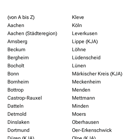
(von A bis Z)
Kleve
Aachen
Köln
Aachen (Städteregion)
Leverkusen
Arnsberg
Lippe (KJA)
Beckum
Löhne
Bergheim
Lüdenscheid
Bocholt
Lünen
Bonn
Märkischer Kreis (KJA)
Bornheim
Meckenheim
Bottrop
Menden
Castrop-Rauxel
Mettmann
Datteln
Minden
Detmold
Moers
Dinslaken
Oberhausen
Dortmund
Oer-Erkenschwick
Düren (KJA)
Olpe (KJA)