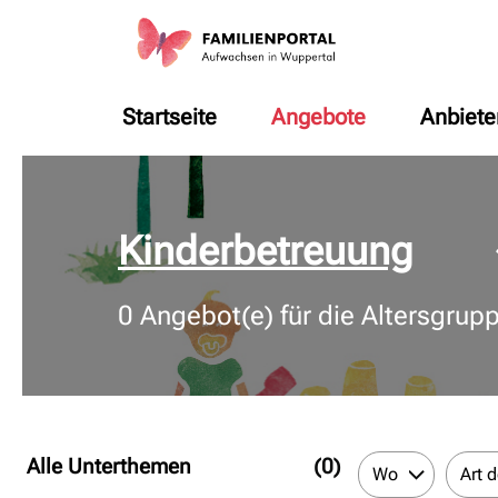
Startseite
Angebote
Anbiete
© Bildnachweis
Kinderbetreuung
0
Angebot(e) für die Altersgrup
Alle Unterthemen
(0)
Wo
Art 