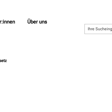
r:innen
Über uns
setz