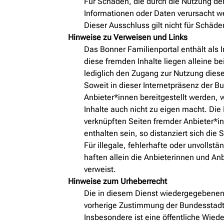
Für Schäden, die durch die Nutzung der
Informationen oder Daten verursacht wer
Dieser Ausschluss gilt nicht für Schäd
Hinweise zu Verweisen und Links
Das Bonner Familienportal enthält als 
diese fremden Inhalte liegen alleine be
lediglich den Zugang zur Nutzung diese
Soweit in dieser Internetpräsenz der B
Anbieter*innen bereitgestellt werden, 
Inhalte auch nicht zu eigen macht. Die
verknüpften Seiten fremder Anbieter*in
enthalten sein, so distanziert sich die
Für illegale, fehlerhafte oder unvolls
haften allein die Anbieterinnen und Anb
verweist.
Hinweise zum Urheberrecht
Die in diesem Dienst wiedergegebenen T
vorherige Zustimmung der Bundesstadt 
Insbesondere ist eine öffentliche Wied