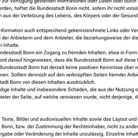
 zur Verfügung gestellten Inormationen oder Daten oder durch 
den, haftet die Bundesstadt Bonn nicht, sofern ihr nicht vorsät
en aus der Verletzung des Lebens, des Körpers oder der Gesund
Information auch entsprechend gekennzeichnete Links oder Verw
i der Anbieterin und dem Anbieter, die beziehungsweise der die
r Inhalte.
undesstadt Bonn ein Zugang zu fremden Inhalten, etwa in Form v
wird darauf hingewiesen, dass die Bundesstadt Bonn auf diese f
 Bundesstadt Bonn hat derzeit keine positiven Kennnisse über r
nen. Sollten dennoch auf den verknüpften Seiten fremder Anbie
 Stadt Bonn von diesen Inhalten ausdrücklich.
tändige Inhalte und insbesondere Schäden, die aus der Nutzung 
ieter der Seite, auf welche verwiesen wurde, nicht derjenige, de
exte, Bilder und audiovisuellen Inhalte sowie das Layout und
Bonn, bzw. der Zustimmung der Rechteinhaber, nicht zu ander
ergabe oder Veränderung der Inhalte unzulässig. Einzelne Inha