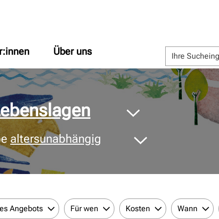
r:innen
Über uns
 Lebenslagen
pe
altersunabhängig
des Angebots
Für wen
Kosten
Wann