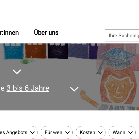
r:innen
Über uns
pe
3 bis 6 Jahre
des Angebots
Für wen
Kosten
Wann