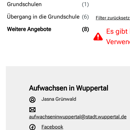
Grundschulen
(1)
Übergang in die Grundschule
(6)
Filter zurückset
Weitere Angebote
(8)
Es gibt
Verwend
Aufwachsen in Wuppertal
Jasna Grünwald
aufwachseninwuppertal@stadt.wuppertal.de
Facebook