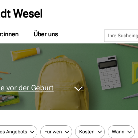
adt Wesel
r:innen
Über uns
pe
vor der Geburt
des Angebots
Für wen
Kosten
Wann