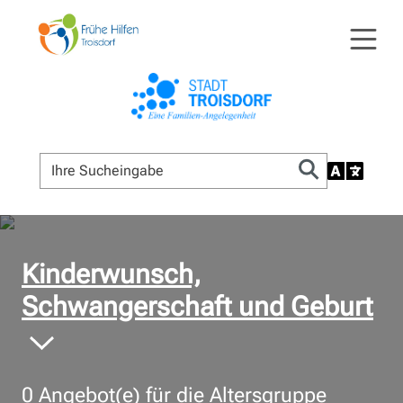
© Bildnachweis
Kinderwunsch,
Schwangerschaft und Geburt
0
Angebot(e) für die Altersgruppe