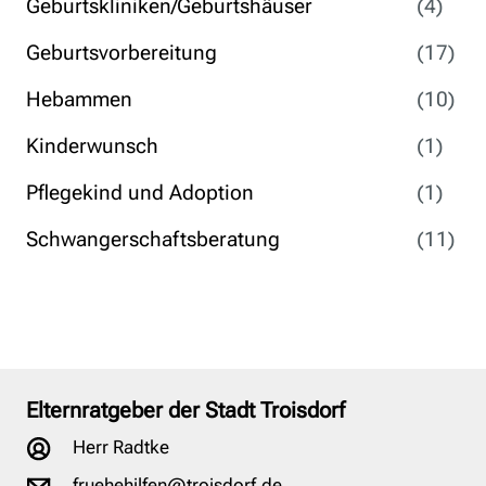
Geburtskliniken/Geburtshäuser
(4)
Geburtsvorbereitung
(17)
Hebammen
(10)
Kinderwunsch
(1)
Pflegekind und Adoption
(1)
Schwangerschaftsberatung
(11)
Elternratgeber der Stadt Troisdorf
Herr Radtke
fruehehilfen@troisdorf.de