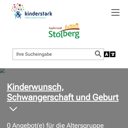
© Bildnachweis
Kinderwunsch,
Schwangerschaft und Geburt
0
Angebot(e) für die Altersgruppe