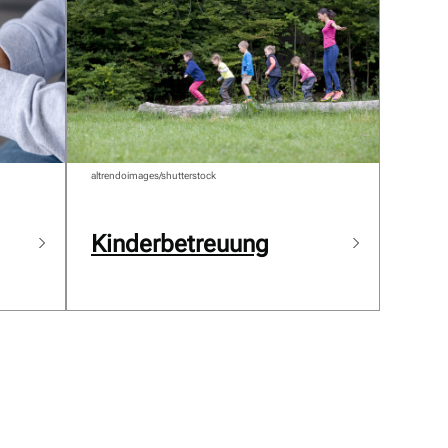
altrendoimages/shutterstock
Kinderbetreuung