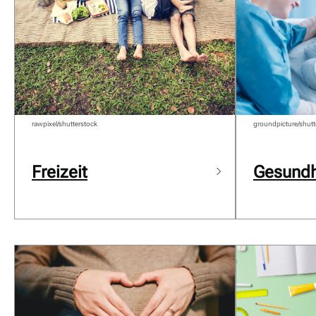
rawpixel/shutterstock
groundpicture/shutt
Freizeit
Gesundh