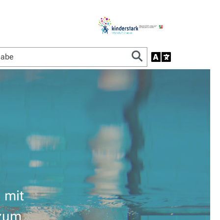
n mit
 zum