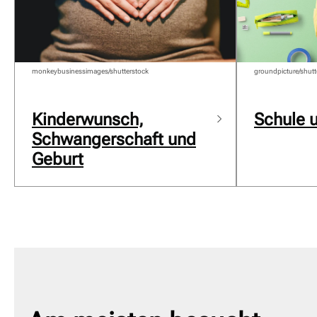
monkeybusinessimages/shutterstock
groundpicture/shutt
Kinderwunsch,
Schule 
Schwangerschaft und
Geburt