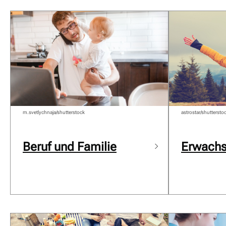
m.svetlychnaja/shutterstock
astrostar/shuttersto
Beruf und Familie
Erwach