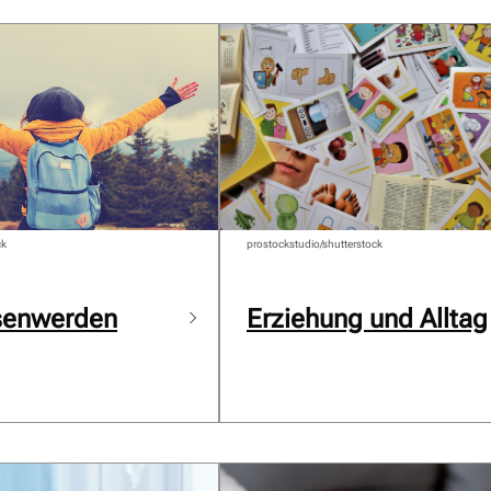
ck
prostockstudio/shutterstock
senwerden
Erziehung und Alltag