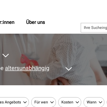
r:innen
Über uns
pe
altersunabhängig
des Angebots
Für wen
Kosten
Wann