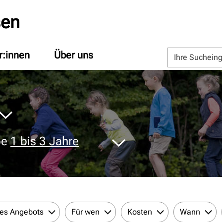
sen
r:innen
Über uns
pe
1 bis 3 Jahre
des Angebots
Für wen
Kosten
Wann