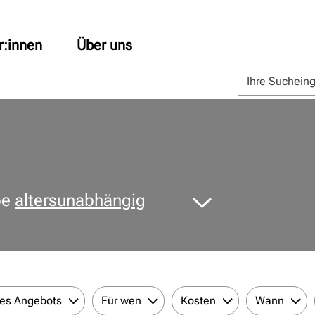
r:innen
Über uns
pe
altersunabhängig
des Angebots
Für wen
Kosten
Wann