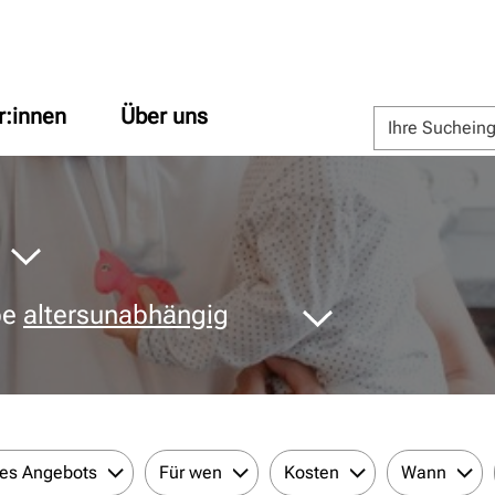
r:innen
Über uns
pe
altersunabhängig
des Angebots
Für wen
Kosten
Wann