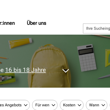
r:innen
Über uns
pe
16 bis 18 Jahre
des Angebots
Für wen
Kosten
Wann